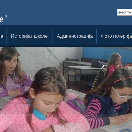
а
е"
на
Историјат
школе
Администрација
Фото
галерија