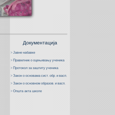
Документација
>
Јавне
набавке
>
Правилник
о
оцењивању
ученика
>
Протокол
за
заштиту
ученика
>
Закон
о
основама
сист
.
обр
.
и
васп
.
>
Закон
о
основном
образов
.
и
васп
.
>
О
пшта акта школе