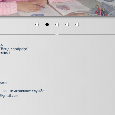
е:
"Вожд Карађорђе"
стића 1
.com
-
:
ошко
психолошке
службе
d@gmail.com