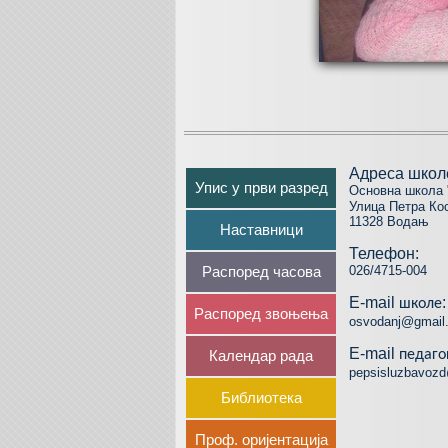
Адреса школ
Упис у први разред
Основна школа 
Улица Петра Ко
11328 Водањ
Наставници
Телефон:
Распоред часова
026/4715-004
E-mail
:
школе
Распоред звоњења
osvodanj@gmail
E-mail
Календар рада
педаг
pepsisluzbavoz
Библиотека
Проф. оријентација