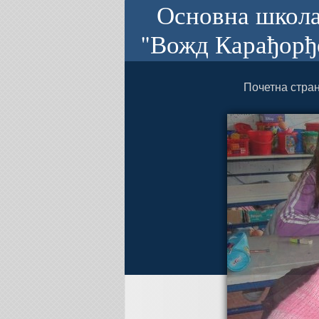
Основна школ
"Вожд Карађорђ
Почетна стра